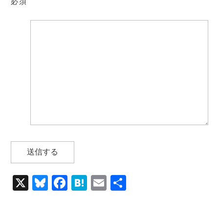
必須
X
Bl
F
H
E
共
u
a
at
m
有
e
c
e
ai